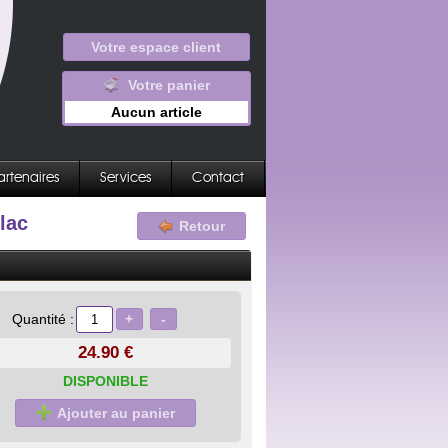
Votre espace client
Votre panier
Aucun article
artenaires
Services
Contact
lac
Retour
+
-
Quantité :
24.90 €
DISPONIBLE
Ajouter au panier