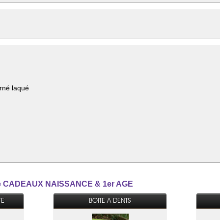
urné laqué
gorie CADEAUX NAISSANCE & 1er AGE
CE
BOITE A DENTS