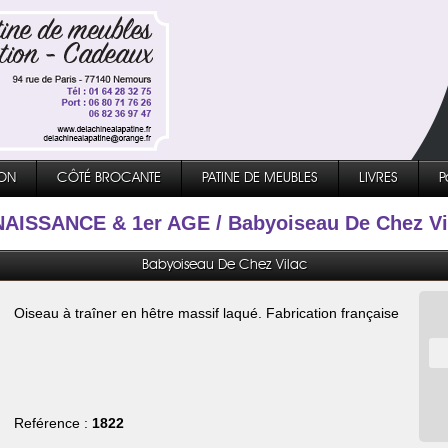
ON
CÔTÉ BROCANTE
PATINE DE MEUBLES
LIVRES
P
AISSANCE & 1er AGE
/ Babyoiseau De Chez Vi
Babyoiseau De Chez Vilac
Oiseau à traîner en hêtre massif laqué. Fabrication française
Reférence :
1822