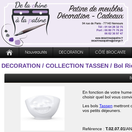
Nouveautés
DECORATION
CÔTÉ BROCANTE
DECORATION
/
COLLECTION TASSEN
/ Bol R
B
En fonction de votre hume
choisir quel bol vous conv
Les bols
Tassen
mettront d
vos petits déjeuners.
Reférence :
T.02.07.01
IAN