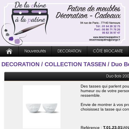
Nouveautés
DECORATION
CÔTÉ BROCANTE
DECORATION
/
COLLECTION TASSEN
/ Duo B
Duo Bols 200 
Des tasses qui parlent pou
humeur ou de votre personn
ressemble.
Envie de montrer à vos pr
choisissez la tasse qui cor
Reférence :
T.01.23.01
IAN