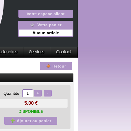
Votre espace client
Votre panier
Aucun article
artenaires
Services
Contact
Retour
+
-
Quantité :
5.00 €
DISPONIBLE
Ajouter au panier