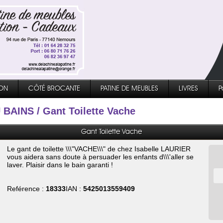
ON
CÔTÉ BROCANTE
PATINE DE MEUBLES
LIVRES
P
U BAINS
/ Gant Toilette Vache
Gant Toilette Vache
Le gant de toilette \\\"VACHE\\\" de chez Isabelle LAURIER
vous aidera sans doute à persuader les enfants d\\\'aller se
laver. Plaisir dans le bain garanti !
Reférence :
18333
IAN :
5425013559409