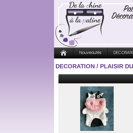
Nouveautés
DECORATI
DECORATION
/
PLAISIR D