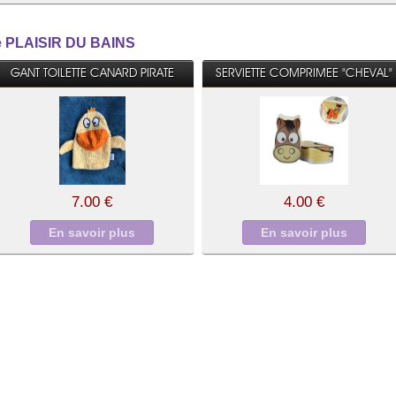
rie PLAISIR DU BAINS
GANT TOILETTE CANARD PIRATE
SERVIETTE COMPRIMEE "CHEVAL"
7.00 €
4.00 €
En savoir plus
En savoir plus