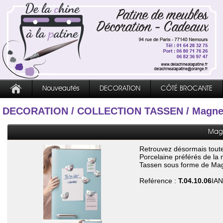
Nouveautés
DECORATION
CÔTÉ BROCANTE
DECORATION
/
COLLECTION TASSEN
/ Magne
Magn
Retrouvez désormais tout
Porcelaine
préférés de la
Tassen
sous forme de
Ma
Reférence :
T.04.10.06
IAN