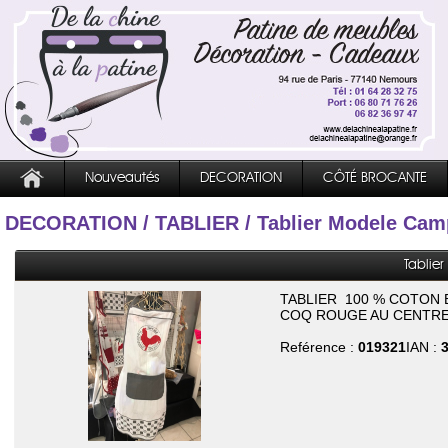
Nouveautés
DECORATION
CÔTÉ BROCANTE
DECORATION
/
TABLIER
/ Tablier Modele Ca
Tabli
TABLIER 100 % COTON 
COQ ROUGE AU CENTRE
Reférence :
019321
IAN :