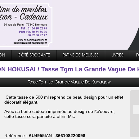
ON
CÔTÉ BROCANTE
PATINE DE MEUBLES
LIVRES
P
ON HOKUSAI
/ Tasse Tgm La Grande Vague De
Tasse Tgm La Grande Vague De Kanagaw
Cette tasse de 500 ml reprend ce beau design pour un effet
décoratif élégant.
Avec sa boîte cadeau imprimée au design de l\\\'oeuvre,
cette tasse sera parfaite à offrir. Mic
Reférence :
AU4955
IAN :
366108220096