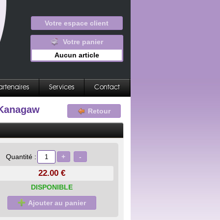
Votre espace client
Votre panier
Aucun article
artenaires
Services
Contact
 Kanagaw
Retour
+
-
Quantité :
22.00 €
DISPONIBLE
Ajouter au panier