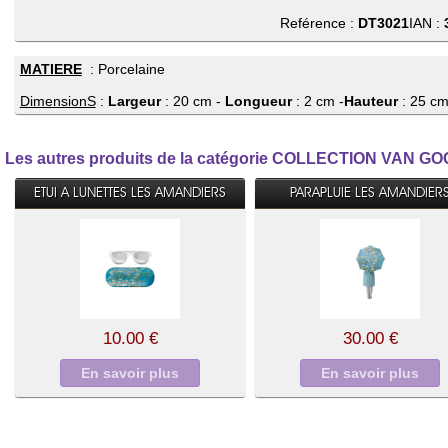
Reférence :
DT3021
IAN :
MATIERE
: Porcelaine
DimensionS
:
Largeur
: 20 cm -
Longueur
: 2 cm -
Hauteur
: 25 c
Les autres produits de la catégorie COLLECTION VAN G
ETUI A LUNETTES LES AMANDIERS
PARAPLUIE LES AMANDIER
10.00 €
30.00 €
En savoir plus
En savoir plus