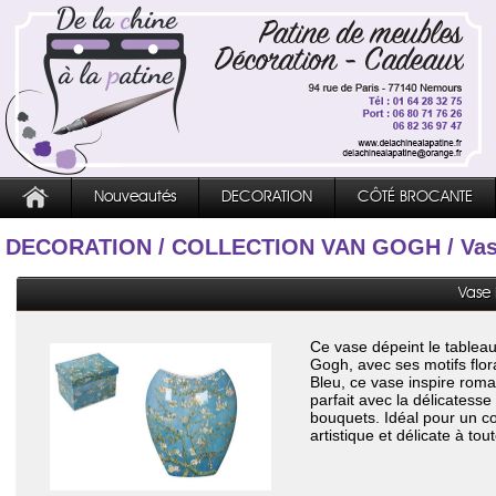
Nouveautés
DECORATION
CÔTÉ BROCANTE
DECORATION
/
COLLECTION VAN GOGH
/ Va
Vase 
Ce vase dépeint le tableau
Gogh, avec ses motifs flor
Bleu, ce vase inspire roma
parfait avec la délicatesse
bouquets. Idéal pour un co
artistique et délicate à tou