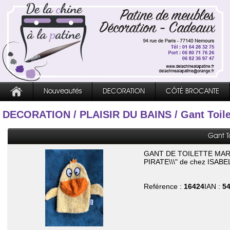
Nouveautés
DECORATION
CÔTÉ BROCANTE
DECORATION
/
PLAISIR DU BAINS
/ Gant Toil
Gant T
GANT DE TOILETTE MAR
PIRATE\\\" de chez ISAB
Reférence :
16424
IAN :
5